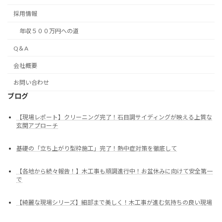
採用情報
年収５００万円への道
Q＆A
会社概要
お問い合わせ
ブログ
【現場レポート】クリーニング完了！石目調サイディングが映える上質な
玄関アプローチ
基礎の「立ち上がり型枠施工」完了！熱中症対策を徹底して
【各地から続々報告！】木工事も順調進行中！お盆休みに向けて安全第一
で
【綺麗な現場シリーズ】細部まで美しく！木工事が進む気持ちの良い現場