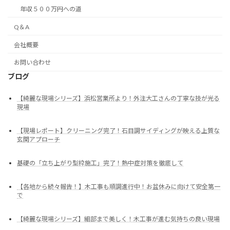
年収５００万円への道
Q＆A
会社概要
お問い合わせ
ブログ
【綺麗な現場シリーズ】浜松営業所より！外注大工さんの丁寧な技が光る
現場
【現場レポート】クリーニング完了！石目調サイディングが映える上質な
玄関アプローチ
基礎の「立ち上がり型枠施工」完了！熱中症対策を徹底して
【各地から続々報告！】木工事も順調進行中！お盆休みに向けて安全第一
で
【綺麗な現場シリーズ】細部まで美しく！木工事が進む気持ちの良い現場