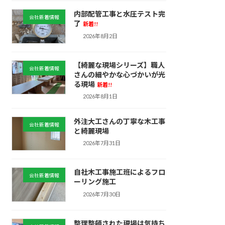
内部配管工事と水圧テスト完
会社新着情報
了
新着!!
2026年8月2日
【綺麗な現場シリーズ】職人
会社新着情報
さんの細やかな心づかいが光
る現場
新着!!
2026年8月1日
外注大工さんの丁寧な木工事
会社新着情報
と綺麗現場
2026年7月31日
自社木工事施工班によるフロ
会社新着情報
ーリング施工
2026年7月30日
整理整頓された現場は気持ち