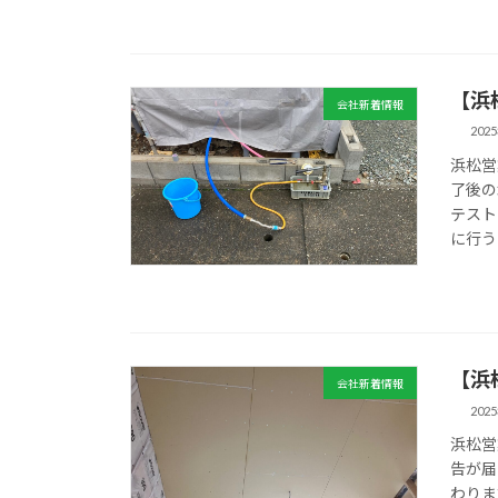
【浜
会社新着情報
202
浜松営
了後の
テスト
に行う
【浜
会社新着情報
202
浜松営
告が届
わりま