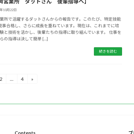
岡営業所 ダットさん 後輩指導へ】
5年10月22日
業所で活躍するダットさんからの報告です。このたび、特定技能
見事合格し、さらに成長を重ねています。現在は、これまでに培
験と技術を活かし、後輩たちの指導に取り組んでいます。 仕事を
らの指導は決して簡単 […]
続きを読む
2
…
4
»
固
固
定
定
ペ
ペ
ー
ー
ジ
ジ
Contents
ブ