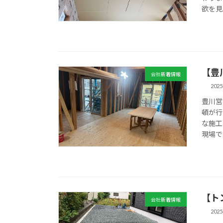
欲を見
【豊
会社新着情報
202
豊川営
頓が行
な施工
現場で
【ト
会社新着情報
202