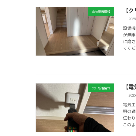
【ク
会社新着情報
202
設備機
が無事
に磨き
てくだ
【電
会社新着情報
202
電気工
明の通
伝わり
このよ