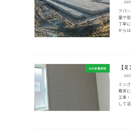
202
アパー
量や型
丁寧に
からは
【ミ
会社新着情報
202
ミンさ
着実に
工事・
して活