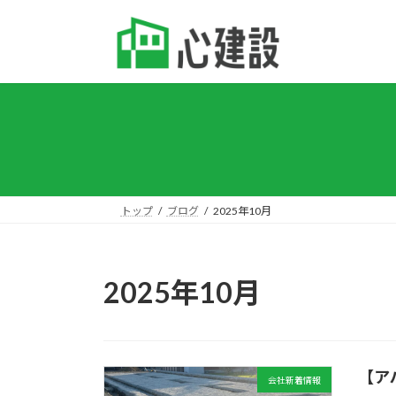
コ
ナ
ン
ビ
テ
ゲ
ン
ー
ツ
シ
へ
ョ
ス
ン
キ
に
ッ
移
プ
動
トップ
ブログ
2025年10月
2025年10月
【ア
会社新着情報