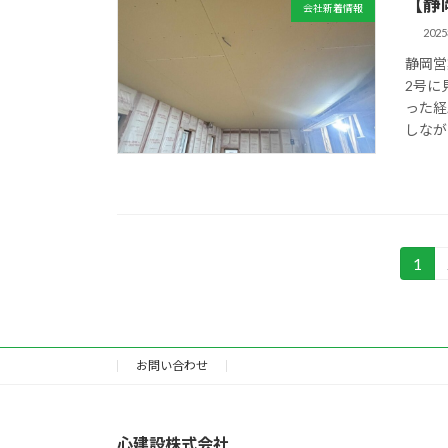
【静
会社新着情報
202
静岡営
2号に
った経
しなが
投
1
固
定
稿
ペ
の
ー
ジ
お問い合わせ
ペ
ー
心建設株式会社