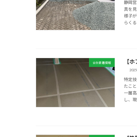
静岡営
真を見
様子が
らくる
【ホ
会社新着情報
202
特定技
たこと
一層高
し、現