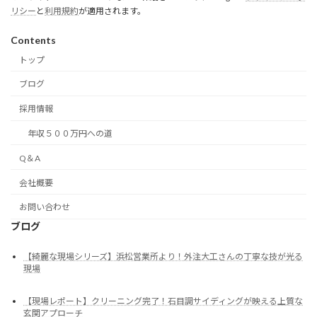
リシー
と
利用規約
が適用されます。
Contents
トップ
ブログ
採用情報
年収５００万円への道
Q＆A
会社概要
お問い合わせ
ブログ
【綺麗な現場シリーズ】浜松営業所より！外注大工さんの丁寧な技が光る
現場
【現場レポート】クリーニング完了！石目調サイディングが映える上質な
玄関アプローチ