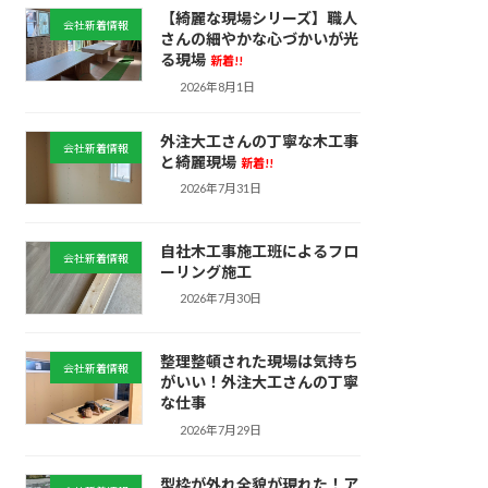
【綺麗な現場シリーズ】職人
会社新着情報
さんの細やかな心づかいが光
る現場
新着!!
2026年8月1日
外注大工さんの丁寧な木工事
会社新着情報
と綺麗現場
新着!!
2026年7月31日
自社木工事施工班によるフロ
会社新着情報
ーリング施工
2026年7月30日
整理整頓された現場は気持ち
会社新着情報
がいい！外注大工さんの丁寧
な仕事
2026年7月29日
型枠が外れ全貌が現れた！ア