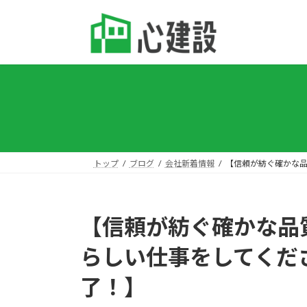
コ
ナ
ン
ビ
テ
ゲ
ン
ー
ツ
シ
へ
ョ
ス
ン
キ
に
ッ
移
プ
動
トップ
ブログ
会社新着情報
【信頼が紡ぐ確かな
【信頼が紡ぐ確かな品
らしい仕事をしてくだ
了！】