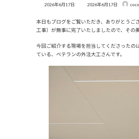
最
2026年6月17日
2026年6月17日
coco
終
更
本日もブログをご覧いただき、ありがとうござ
新
日
工事）が無事に完了いたしましたので、その
時
:
今回ご紹介する現場を担当してくださったの
ている、ベテランの外注大工さんです。