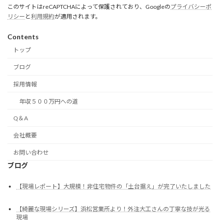
このサイトはreCAPTCHAによって保護されており、Googleの
プライバシーポ
リシー
と
利用規約
が適用されます。
Contents
トップ
ブログ
採用情報
年収５００万円への道
Q＆A
会社概要
お問い合わせ
ブログ
【現場レポート】大規模！非住宅物件の「土台据え」が完了いたしました
【綺麗な現場シリーズ】浜松営業所より！外注大工さんの丁寧な技が光る
現場