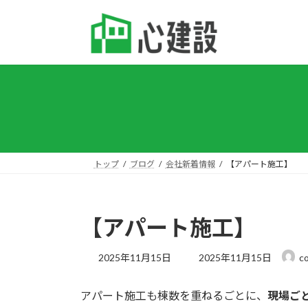
コ
ナ
ン
ビ
テ
ゲ
ン
ー
ツ
シ
へ
ョ
ス
ン
キ
に
ッ
移
プ
動
トップ
ブログ
会社新着情報
【アパート施工】
【アパート施工】
最
2025年11月15日
2025年11月15日
c
終
更
アパート施工も棟数を重ねるごとに、
現場ご
新