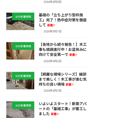
2026年8月8日
基礎の「立ち上がり型枠施
会社新着情報
工」完了！熱中症対策を徹底
して
新着!!
2026年8月7日
【各地から続々報告！】木工
会社新着情報
事も順調進行中！お盆休みに
向けて安全第一で
新着!!
2026年8月6日
【綺麗な現場シリーズ】細部
会社新着情報
まで美しく！木工事が進む気
持ちの良い現場
新着!!
2026年8月5日
いよいよスタート！新築アパ
会社新着情報
ートの「基礎工事」が着工し
ました
新着!!