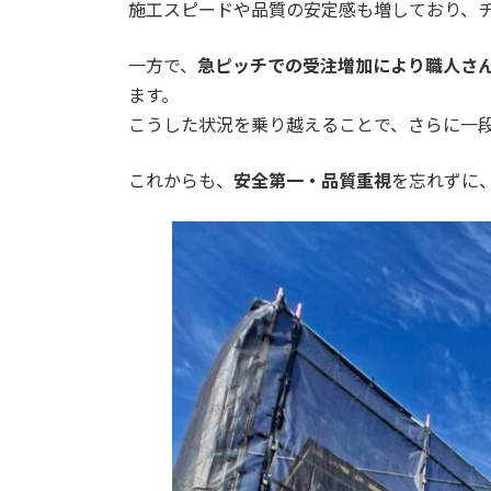
日
施工スピードや品質の安定感も増しており、
時
:
一方で、
急ピッチでの受注増加により職人さ
ます。
こうした状況を乗り越えることで、さらに一
これからも、
安全第一・品質重視
を忘れずに