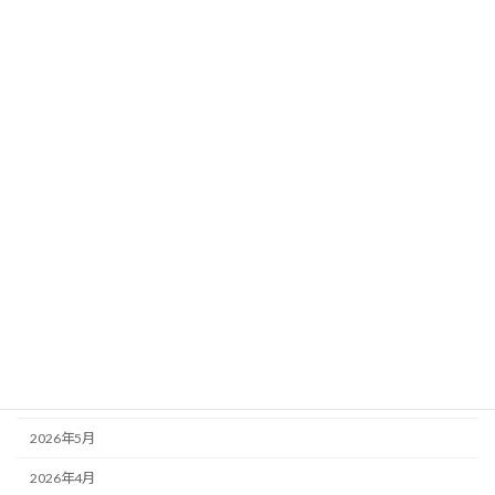
会社新着情報
注大工さんの丁寧な仕事
2026年7月29日
カテゴリー
会社新着情報
未分類
アーカイブ
2026年8月
2026年7月
2026年6月
2026年5月
2026年4月