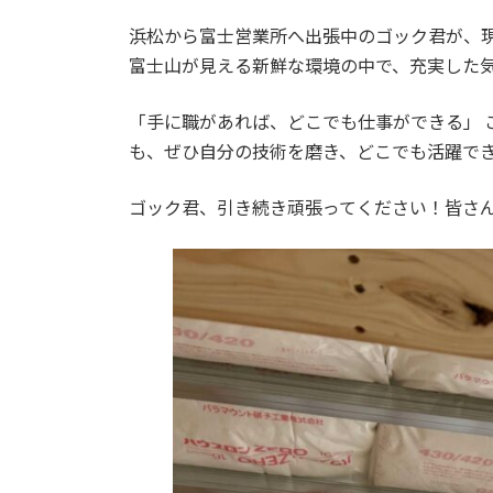
日
時
浜松から富士営業所へ出張中のゴック君が、
:
富士山が見える新鮮な環境の中で、充実した
「手に職があれば、どこでも仕事ができる」 
も、ぜひ自分の技術を磨き、どこでも活躍で
ゴック君、引き続き頑張ってください！皆さ