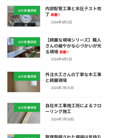
内部配管工事と水圧テスト完
会社新着情報
了
新着!!
2026年8月2日
【綺麗な現場シリーズ】職人
会社新着情報
さんの細やかな心づかいが光
る現場
新着!!
2026年8月1日
外注大工さんの丁寧な木工事
会社新着情報
と綺麗現場
2026年7月31日
自社木工事施工班によるフロ
会社新着情報
ーリング施工
2026年7月30日
整理整頓された現場は気持ち