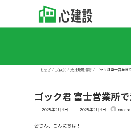
コ
ナ
ン
ビ
テ
ゲ
ン
ー
ツ
シ
へ
ョ
ス
ン
キ
に
ッ
移
プ
動
トップ
ブログ
会社新着情報
ゴック君 富士営業所
ゴック君 富士営業所
最
2025年2月4日
2025年2月4日
cocoro
終
更
皆さん、こんにちは！
新