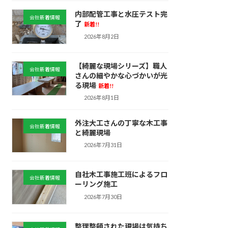
内部配管工事と水圧テスト完
会社新着情報
了
新着!!
2026年8月2日
【綺麗な現場シリーズ】職人
会社新着情報
さんの細やかな心づかいが光
る現場
新着!!
2026年8月1日
外注大工さんの丁寧な木工事
会社新着情報
と綺麗現場
2026年7月31日
自社木工事施工班によるフロ
会社新着情報
ーリング施工
2026年7月30日
整理整頓された現場は気持ち