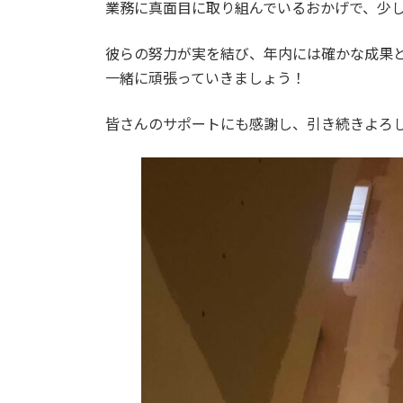
日
業務に真面目に取り組んでいるおかげで、少
時
:
彼らの努力が実を結び、年内には確かな成果
一緒に頑張っていきましょう！
皆さんのサポートにも感謝し、引き続きよろ