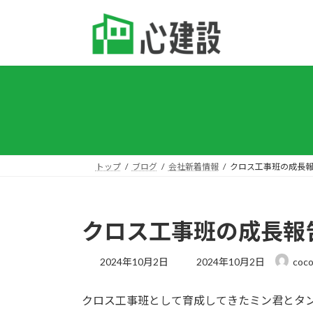
コ
ナ
ン
ビ
テ
ゲ
ン
ー
ツ
シ
へ
ョ
ス
ン
キ
に
ッ
移
プ
動
トップ
ブログ
会社新着情報
クロス工事班の成長
クロス工事班の成長報
最
2024年10月2日
2024年10月2日
coco
終
更
クロス工事班として育成してきたミン君とタ
新