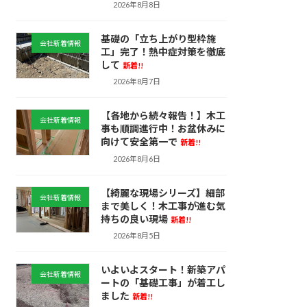
2026年8月8日
基礎の「立ち上がり型枠施
会社新着情報
工」完了！熱中症対策を徹底
して
新着!!
2026年8月7日
【各地から続々報告！】木工
会社新着情報
事も順調進行中！お盆休みに
向けて安全第一で
新着!!
2026年8月6日
【綺麗な現場シリーズ】細部
会社新着情報
まで美しく！木工事が進む気
持ちの良い現場
新着!!
2026年8月5日
いよいよスタート！新築アパ
会社新着情報
ートの「基礎工事」が着工し
ました
新着!!