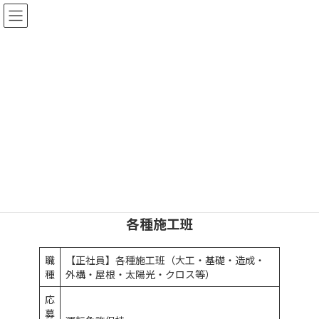
コ
ナ
ン
ビ
テ
ゲ
ン
ー
ツ
シ
へ
ョ
採用情報
ス
ン
キ
に
ッ
移
プ
動
トップ
採用情報
募集要項
各種施工班
職
【正社員】各種施工班（大工・基礎・造成・
種
外構・屋根・太陽光・クロス等）
応
募