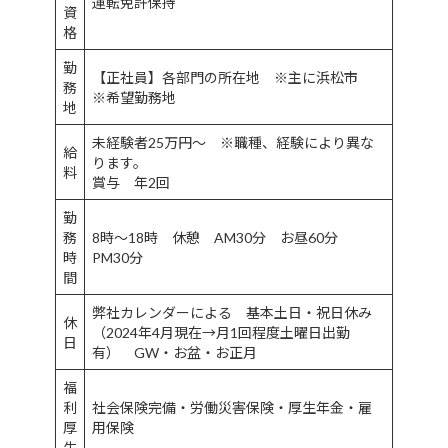
運転免許保持
資
格
勤
【正社員】各部門の所在地 ※主に浜松市
務
※希望勤務地
地
未経験者25万円～ ※職種、経験により異な
給
ります。
料
賞与 年2回
勤
務
8時～18時 休憩 AM30分 お昼60分
時
PM30分
間
弊社カレンダーによる 基本土日・祝日休み
休
（2024年4月現在→月1回程度土曜日出勤
日
有） GW・お盆・お正月
福
利
社会保険完備・労働災害保険・厚生年金・雇
厚
用保険
生